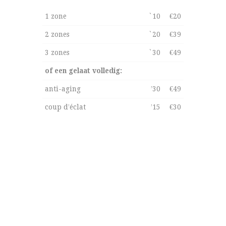
1 zone
`10
€20
2 zones
`20
€39
3 zones
`30
€49
of een gelaat volledig:
anti-aging
’30
€49
coup d’éclat
’15
€30