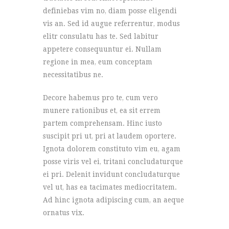
definiebas vim no, diam posse eligendi
vis an. Sed id augue referrentur, modus
elitr consulatu has te. Sed labitur
appetere consequuntur ei. Nullam
regione in mea, eum conceptam
necessitatibus ne.
Decore habemus pro te, cum vero
munere rationibus et, ea sit errem
partem comprehensam. Hinc iusto
suscipit pri ut, pri at laudem oportere.
Ignota dolorem constituto vim eu, agam
posse viris vel ei, tritani concludaturque
ei pri. Delenit invidunt concludaturque
vel ut, has ea tacimates mediocritatem.
Ad hinc ignota adipiscing cum, an aeque
ornatus vix.