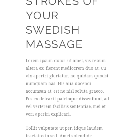
STROKES OF
YOUR
SWEDISH
MASSAGE
Lorem ipsum dolor sit amet, vis rebum
altera ex, fierent mediocrem duo at. Cu
vix aperiri gloriatur, no quidam quodsi
numquam has. His alia docendi
accumsan at, est ne nisl soluta graeco.
Eos ex detraxit patrioque dissentiunt, ad
vel verterem facilisis sententiae, mei et
veri aperiri explicari.
Tollit vulputate ut per, idque laudem
tractatos in sed. Amet splendide