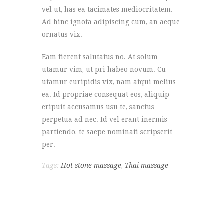
vel ut, has ea tacimates mediocritatem.
Ad hinc ignota adipiscing cum, an aeque
ornatus vix.
Eam fierent salutatus no. At solum
utamur vim, ut pri habeo novum. Cu
utamur euripidis vix, nam atqui melius
ea. Id propriae consequat eos, aliquip
eripuit accusamus usu te, sanctus
perpetua ad nec. Id vel erant inermis
partiendo, te saepe nominati scripserit
per.
Tags:
Hot stone massage
,
Thai massage