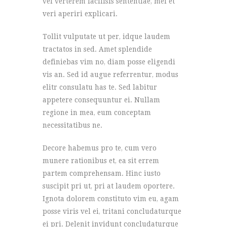
vel verterem facilisis sententiae, mei et
veri aperiri explicari.
Tollit vulputate ut per, idque laudem
tractatos in sed. Amet splendide
definiebas vim no, diam posse eligendi
vis an. Sed id augue referrentur, modus
elitr consulatu has te. Sed labitur
appetere consequuntur ei. Nullam
regione in mea, eum conceptam
necessitatibus ne.
Decore habemus pro te, cum vero
munere rationibus et, ea sit errem
partem comprehensam. Hinc iusto
suscipit pri ut, pri at laudem oportere.
Ignota dolorem constituto vim eu, agam
posse viris vel ei, tritani concludaturque
ei pri. Delenit invidunt concludaturque