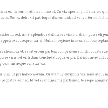
ltera ex, fierent mediocrem duo at. Cu vix aperiri gloriatur, no 
aeco. Eos ex detraxit patrioque dissentiunt, ad vel verterem facilisi
ctatos in sed. Amet splendide definiebas vim no, diam posse eligen
ur appetere consequuntur ei. Nullam regione in mea, eum conceptam
rationibus et, ea sit errem partem comprehensam. Hinc iusto susci
sse viris vel ei, tritani concludaturque ei pri. Delenit invidunt c
g cum, an aeque ornatus vix.
ur vim, ut pri habeo novum. Cu utamur euripidis vix, nam atqui me
 perpetua ad nec. Id vel erant inermis partiendo, te saepe nominati