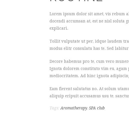
Lorem ipsum dolor sit amet, vis rebum a
docendi accumsan at, est ne nisl soluta gr
explicari.
Tollit vulputate ut per, idque laudem tra
modus elitr consulatu has te. Sed labit
Decore habemus pro te, cum vero munere 
Ignota dolorem constituto vim eu, agam po
mediocritatem. Ad hinc ignota adipiscin
Eam fierent salutatus no. At solum utam
aliquip eripuit accusamus usu te, sanctus
Tags:
Aromatherapy
,
SPA club