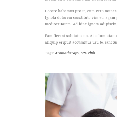
Decore habemus pro te, cum vero munere 
Ignota dolorem constituto vim eu, agam po
mediocritatem. Ad hinc ignota adipiscin
Eam fierent salutatus no. At solum utam
aliquip eripuit accusamus usu te, sanctus
Tags:
Aromatherapy
,
SPA club