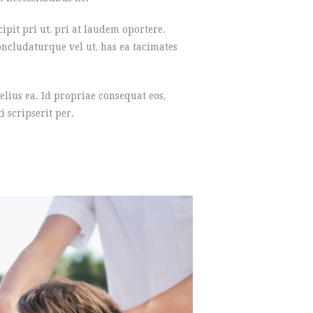
pit pri ut, pri at laudem oportere.
oncludaturque vel ut, has ea tacimates
lius ea. Id propriae consequat eos,
 scripserit per.