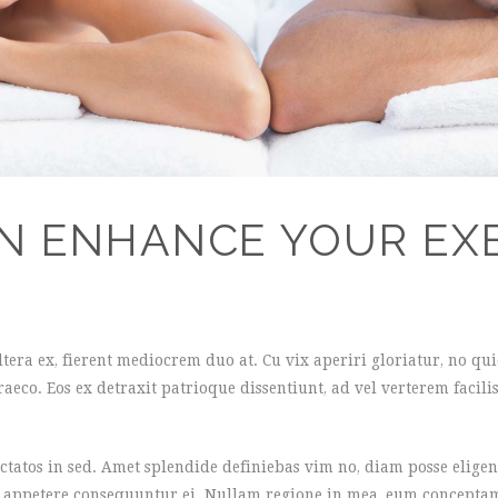
N ENHANCE YOUR EXE
ltera ex, fierent mediocrem duo at. Cu vix aperiri gloriatur, no 
aeco. Eos ex detraxit patrioque dissentiunt, ad vel verterem facilisi
ctatos in sed. Amet splendide definiebas vim no, diam posse eligen
ur appetere consequuntur ei. Nullam regione in mea, eum conceptam