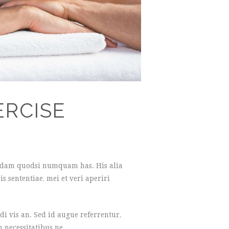
RCISE
quidam quodsi numquam has. His alia
s sententiae, mei et veri aperiri
di vis an. Sed id augue referrentur,
 necessitatibus ne.