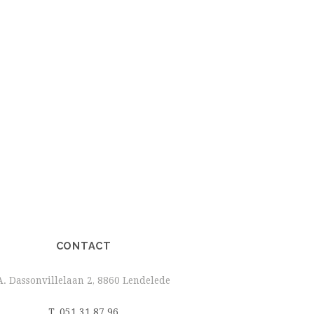
CONTACT
A. Dassonvillelaan 2, 8860 Lendelede
T. 051 31 87 96