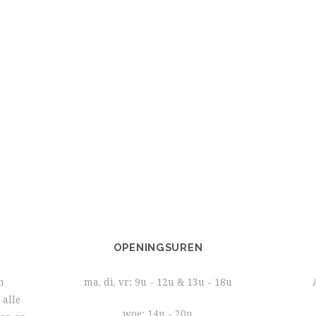
OPENINGSUREN
n
ma, di, vr: 9u - 12u & 13u - 18u
 alle
woe: 14u - 20u