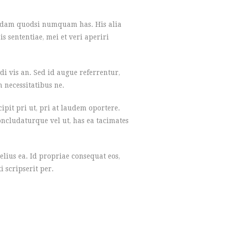
quidam quodsi numquam has. His alia
s sententiae, mei et veri aperiri
di vis an. Sed id augue referrentur,
 necessitatibus ne.
pit pri ut, pri at laudem oportere.
oncludaturque vel ut, has ea tacimates
lius ea. Id propriae consequat eos,
 scripserit per.