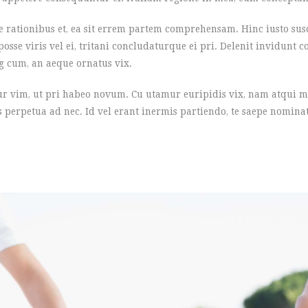
rationibus et, ea sit errem partem comprehensam. Hinc iusto susci
sse viris vel ei, tritani concludaturque ei pri. Delenit invidunt c
g cum, an aeque ornatus vix.
ur vim, ut pri habeo novum. Cu utamur euripidis vix, nam atqui me
 perpetua ad nec. Id vel erant inermis partiendo, te saepe nominati