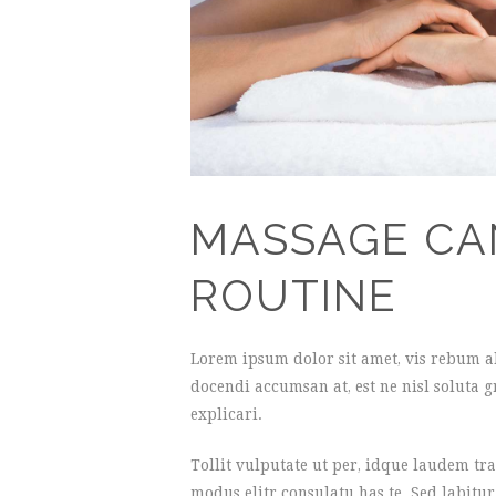
MASSAGE CA
ROUTINE
Lorem ipsum dolor sit amet, vis rebum a
docendi accumsan at, est ne nisl soluta gr
explicari.
Tollit vulputate ut per, idque laudem tra
modus elitr consulatu has te. Sed labit