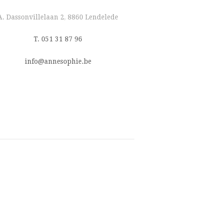
A. Dassonvillelaan 2, 8860 Lendelede
T. 051 31 87 96
info@annesophie.be