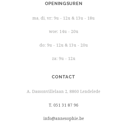
OPENINGSUREN
ma, di, vr: 9u - 12u & 13u - 18u
woe: 14u - 20u
do: 9u - 12u & 13u - 20u
za: 9u - 12u
CONTACT
A. Dassonvillelaan 2, 8860 Lendelede
T. 051 31 87 96
info@annesophie.be