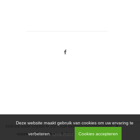
Deze website maakt gebruik van cookies om uw ervaring te
Intituut Anne Sophie © 2023 Alle Rechten Voorbehouden -
Algemene
Cookies accepteren
verbeteren.
Lees meer
voorwaarden
-
Privacy Policy
-
Disclaimer
-
Cookiebeleid