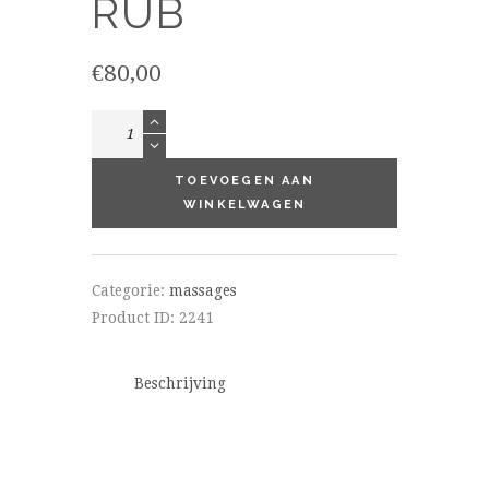
RUB
€
80,00
Aromasoul
lichaamsscrub
aantal
TOEVOEGEN AAN
WINKELWAGEN
Categorie:
massages
Product ID:
2241
Beschrijving