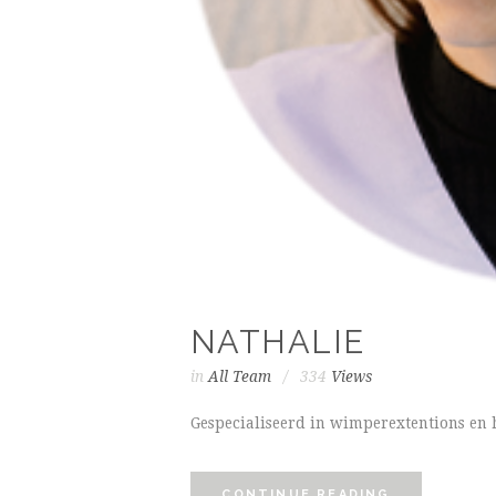
NATHALIE
in
All Team
334
Views
Gespecialiseerd in wimperextentions en
CONTINUE READING