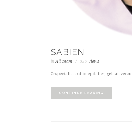
SABIEN
in
All Team
356
Views
Gespecialiseerd in epilaties, gelaatsverz
CONTINUE READING