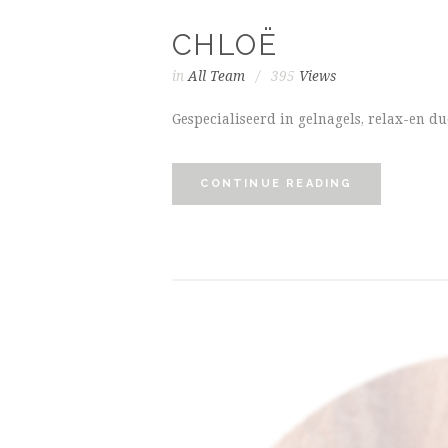
CHLOË
in
All Team
395
Views
Gespecialiseerd in gelnagels, relax-en 
CONTINUE READING