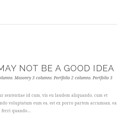
AY NOT BE A GOOD IDEA
olumns
,
Masonry 3 columns
,
Portfolio 2 columns
,
Portfolio 3
ur sententiae id cum, vis eu laudem aliquando, cum et
uando voluptatum eum ea, est ex porro partem accumsan, ea
 ferri quando...