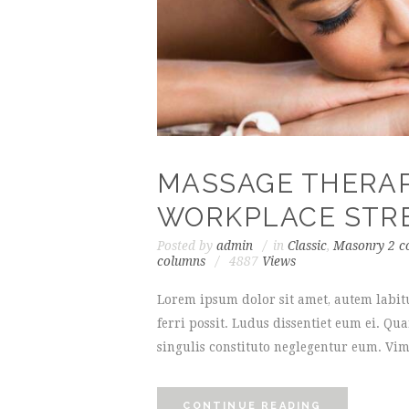
MASSAGE THERA
WORKPLACE STR
Posted by
admin
in
Classic
,
Masonry 2 c
columns
4887
Views
Lorem ipsum dolor sit amet, autem labit
ferri possit. Ludus dissentiet eum ei. Q
singulis constituto neglegentur eum. Vim
CONTINUE READING