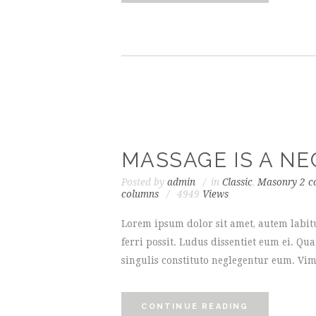
MASSAGE IS A NE
Posted by
admin
in
Classic
,
Masonry 2 c
columns
4949
Views
Lorem ipsum dolor sit amet, autem labit
ferri possit. Ludus dissentiet eum ei. Q
singulis constituto neglegentur eum. Vim
CONTINUE READING