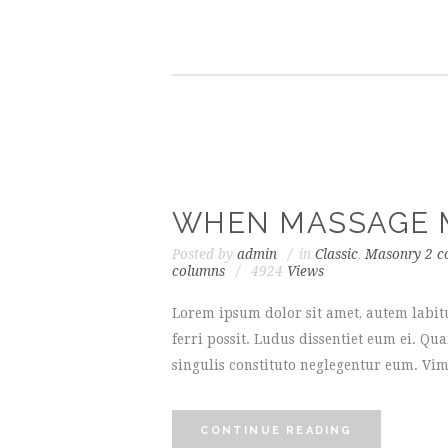
WHEN MASSAGE M
Posted by
admin
in
Classic
,
Masonry 2 c
columns
4924
Views
Lorem ipsum dolor sit amet, autem labit
ferri possit. Ludus dissentiet eum ei. Q
singulis constituto neglegentur eum. Vim
CONTINUE READING