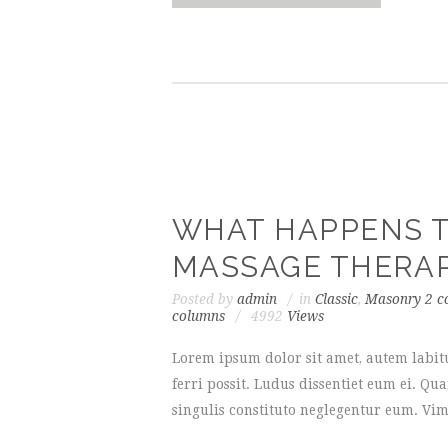
WHAT HAPPENS T
MASSAGE THERAP
Posted by
admin
in
Classic
,
Masonry 2 c
columns
4992
Views
Lorem ipsum dolor sit amet, autem labit
ferri possit. Ludus dissentiet eum ei. Q
singulis constituto neglegentur eum. Vim