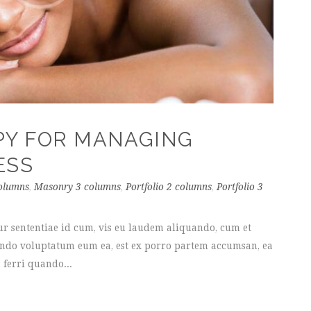
PY FOR MANAGING
ESS
olumns
,
Masonry 3 columns
,
Portfolio 2 columns
,
Portfolio 3
ur sententiae id cum, vis eu laudem aliquando, cum et
uando voluptatum eum ea, est ex porro partem accumsan, ea
 ferri quando...