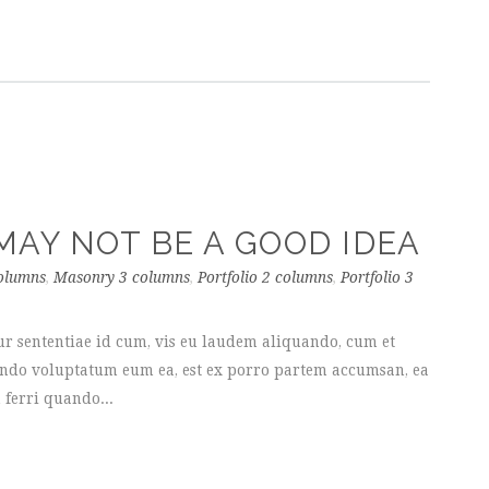
AY NOT BE A GOOD IDEA
olumns
,
Masonry 3 columns
,
Portfolio 2 columns
,
Portfolio 3
ur sententiae id cum, vis eu laudem aliquando, cum et
uando voluptatum eum ea, est ex porro partem accumsan, ea
 ferri quando...