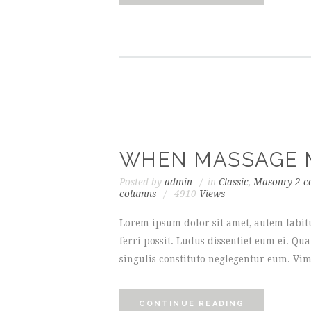
WHEN MASSAGE M
Posted by
admin
in
Classic
,
Masonry 2 c
columns
4910
Views
Lorem ipsum dolor sit amet, autem labit
ferri possit. Ludus dissentiet eum ei. Q
singulis constituto neglegentur eum. Vim
CONTINUE READING