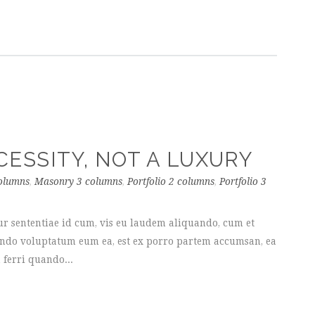
CESSITY, NOT A LUXURY
olumns
,
Masonry 3 columns
,
Portfolio 2 columns
,
Portfolio 3
ur sententiae id cum, vis eu laudem aliquando, cum et
uando voluptatum eum ea, est ex porro partem accumsan, ea
 ferri quando...