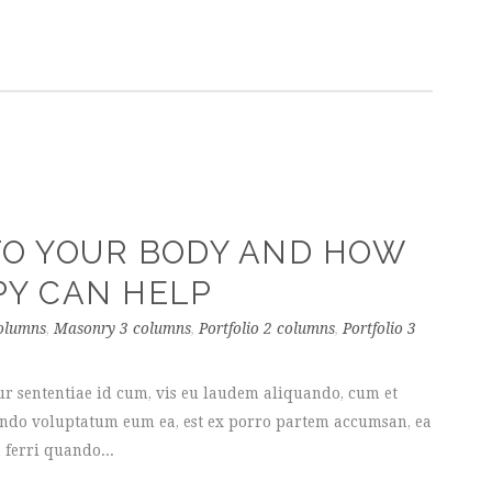
O YOUR BODY AND HOW
Y CAN HELP
olumns
,
Masonry 3 columns
,
Portfolio 2 columns
,
Portfolio 3
ur sententiae id cum, vis eu laudem aliquando, cum et
uando voluptatum eum ea, est ex porro partem accumsan, ea
 ferri quando...